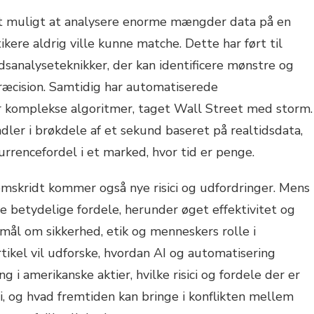
det muligt at analysere enorme mængder data på en
ere aldrig ville kunne matche. Dette har ført til
sanalyseteknikker, der kan identificere mønstre og
ræcision. Samtidig har automatiserede
r komplekse algoritmer, taget Wall Street med storm.
dler i brøkdele af et sekund baseret på realtidsdata,
urrencefordel i et marked, hvor tid er penge.
mskridt kommer også nye risici og udfordringer. Mens
e betydelige fordele, herunder øget effektivitet og
smål om sikkerhed, etik og menneskers rolle i
tikel vil udforske, hvordan AI og automatisering
g i amerikanske aktier, hvilke risici og fordele der er
 og hvad fremtiden kan bringe i konflikten mellem