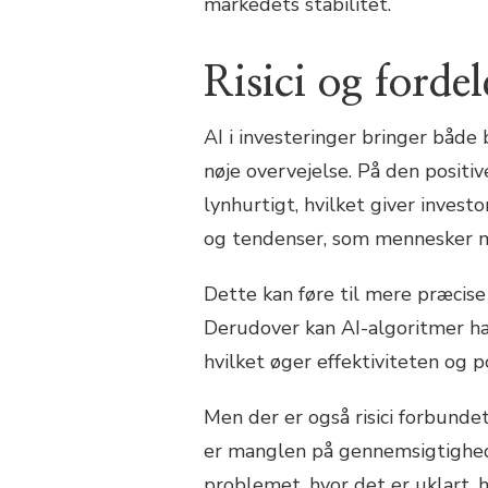
markedets stabilitet.
Risici og fordel
AI i investeringer bringer både 
nøje overvejelse. På den posit
lynhurtigt, hvilket giver invest
og tendenser, som mennesker m
Dette kan føre til mere præcise
Derudover kan AI-algoritmer ha
hvilket øger effektiviteten og p
Men der er også risici forbunde
er manglen på gennemsigtighed 
problemet, hvor det er uklart, h