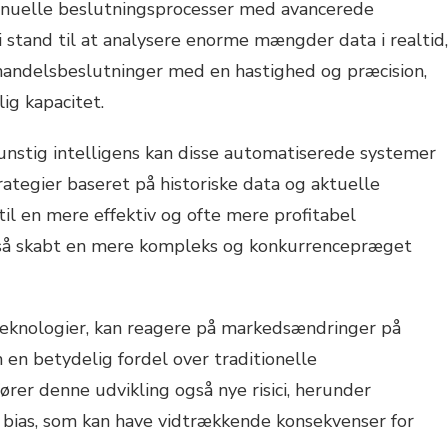
anuelle beslutningsprocesser med avancerede
i stand til at analysere enorme mængder data i realtid,
 handelsbeslutninger med en hastighed og præcision,
ig kapacitet.
unstig intelligens kan disse automatiserede systemer
rategier baseret på historiske data og aktuelle
til en mere effektiv og ofte mere profitabel
gså skabt en mere kompleks og konkurrencepræget
 teknologier, kan reagere på markedsændringer på
 en betydelig fordel over traditionelle
rer denne udvikling også nye risici, herunder
k bias, som kan have vidtrækkende konsekvenser for