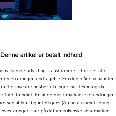
iens rivende udvikling transformeret stort set alle
sverdenen er ingen undtagelse. Fra den måde vi handler
 træffer investeringsbeslutninger, har teknologiske
ler fuldstændigt. En af de mest markante forandringer
ørelsen af kunstig intelligens (AI) og automatisering,
i investeringer, især på det amerikanske aktiemarked.