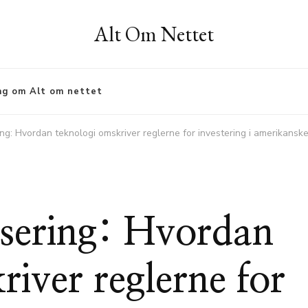
Alt Om Nettet
ag om Alt om nettet
ng: Hvordan teknologi omskriver reglerne for investering i amerikanske
isering: Hvordan
river reglerne for