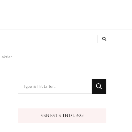
 aktier
Looking
for
Something?
SENESTE INDLÆG