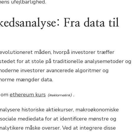
ens ufejlbarlighed.
edsanalyse: Fra data til
evolutioneret måden, hvorpå investorer træffer
 stedet for at stole på traditionelle analysemetoder og
moderne investorer avancerede algoritmer og
 enorme mængder data.
n om
ethereum kurs
.
nalysere historiske aktiekurser, makroøkonomiske
ociale mediedata for at identificere mønstre og
alytikere måske overser. Ved at integrere disse