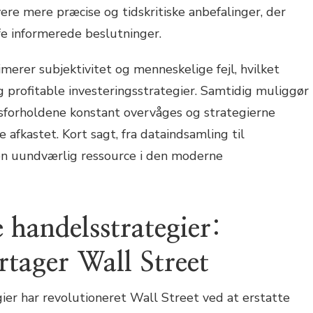
vere mere præcise og tidskritiske anbefalinger, der
fe informerede beslutninger.
erer subjektivitet og menneskelige fejl, hvilket
g profitable investeringsstrategier. Samtidig muliggør
dsforholdene konstant overvåges og strategierne
 afkastet. Kort sagt, fra dataindsamling til
en uundværlig ressource i den moderne
 handelsstrategier:
rtager Wall Street
er har revolutioneret Wall Street ved at erstatte