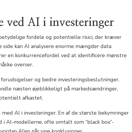
e ved AI i investeringer
betydelige fordele og potentielle risici, der kræver
ive side kan AI analysere enorme mængder data
orer en konkurrencefordel ved at identificere mønstre
åske overser.
 forudsigelser og bedre investeringsbeslutninger.
ndle næsten øjeblikkeligt på markedsændringer,
otentielt afkastet.
t med AI i investeringer. En af de største bekymringer
i AI-modellerne, ofte omtalt som “black box”-
vordan AI’en når sine konklusioner.